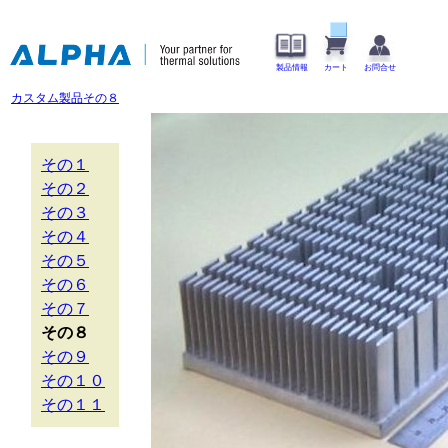
製品情報
カート
お問合せ
カスタム製品その８
その１
その２
その３
その４
その５
その６
その７
その８
その９
その１０
その１１