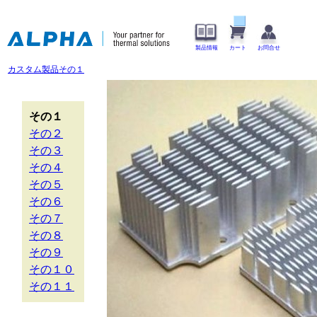
製品情報
カート
お問合せ
カスタム製品その１
その１
その２
その３
その４
その５
その６
その７
その８
その９
その１０
その１１