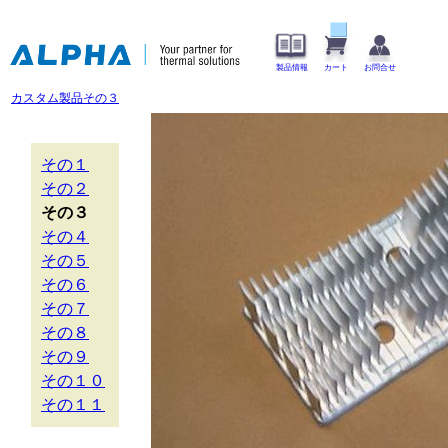
製品情報
カート
お問合せ
カスタム製品その３
その１
その２
その３
その４
その５
その６
その７
その８
その９
その１０
その１１