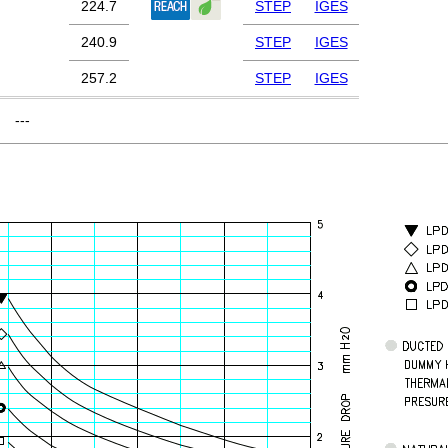
224.7
STEP
IGES
240.9
STEP
IGES
257.2
STEP
IGES
---