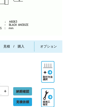
/ 見積 / 購入
オプション
取付方法
選択
量
+
追加工指
納期確認
定
見積依頼