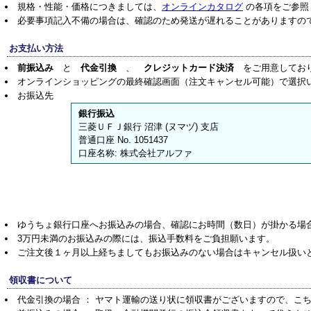
規格・性能・価格につきましては、
オンラインカタログ
の各項をご参照
必要事項記入不備の場合は、確認のため発送が遅れることがありますの
お支払い方法
前振込み
と
代金引換
、
クレジットカード決済
をご用意してお
オンラインショッピングの最終確認画面（注文キャンセル可能）で選択
お振込先
銀行振込
三菱ＵＦＪ銀行 沼津 (ヌマヅ) 支店
普通口座 No. 1051437
口座名称: 株式会社アルファ
ゆうちょ銀行口座へお振込みの場合、確認にお時間（数日）が掛かる場
3万円未満のお振込みの際には、振込手数料をご負担願います。
ご注文後１ヶ月以上経ちましてもお振込みのない場合はキャンセル扱い
領収書について
代金引換の場合 ： ヤマト運輸の送り状に領収書がございますので、こ