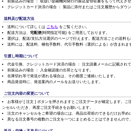
前振込みの場合 ： 取扱い金融機関発行の振込金領収書をもって代えさ
クレジットカード決済の場合 ： 製品に添付またはご注文履歴からダウ
送料及び配送方法
送料について詳しくは
こちら
をご覧ください。
配送方法は、
宅配便
(時間指定可能) をご用意しております。
選択は、配送/支払方法選択のページで行えます。配送方法ごとの送料も
送料には、配送料、梱包手数料、代引手数料（選択による）が含まれま
引渡し時期について
代金引換、クレジットカード決済の場合 ： 注文請書メールに記載され
前振込みの場合 ： 入金確認後の出荷となります。
在庫切れ等で発送が遅れる場合は、その都度ご連絡いたします。
商品発送時に、発送案内のメールをお送りいたします。
ご注文内容の変更について
お客様が [ 注文 ] ボタンを押されますとご注文データが確定します
ンセルいただき、再度ご注文手続きをお願いします。
注文のキャンセルをご希望の場合には、商品出荷前のできるだけお早め
異なる注文番号の複数のご注文を一つにまとめることはできませんので
返品・交換・不良品について