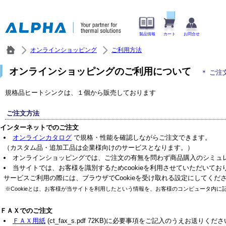
製品情報
カート
お問合せ
オンラインショッピング
ご利用方法
オンラインショッピングのご利用について
＊ ご注
規格品ヒートシンクは、１個から販売しております
ご注文方法
インターネットでのご注文
オンラインカタログ
で規格・性能を確認しながらご注文できます。
（カスタム品・追加工品は企業様向けのサービスとなります。）
オンラインショッピングでは、ご注文の有無を問わず商品購入のシミュ
当サイトでは、お客様を識別するためcookieを利用させていただいてお
サービスご利用の際には、ブラウザでCookieを受け取れる設定にしてくだ
※Cookieとは、お客様が当サイトを利用したという情報を、お客様のコンピュータ内
ＦＡＸでのご注文
ＦＡＸ用紙
(ct_fax_s.pdf 72KB)に必要事項をご記入のうえお送りくだ