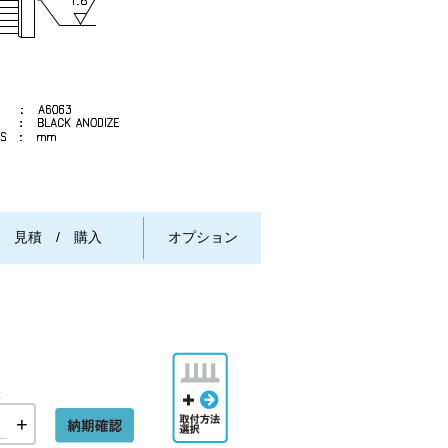
/ 見積 / 購入
オプション
取付方法
選択
量
+
納期確認