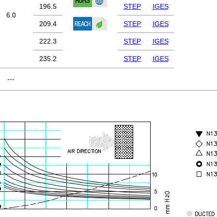
196.5
STEP
IGES
6.0
209.4
STEP
IGES
222.3
STEP
IGES
235.2
STEP
IGES
---