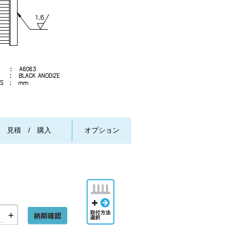
/ 見積 / 購入
オプション
取付方法
選択
量
+
納期確認