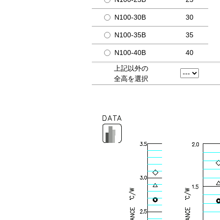
N100-30B
30
N100-35B
35
N100-40B
40
上記以外の
全高を選択