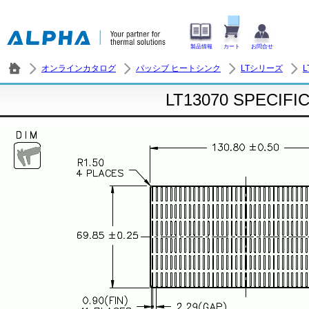
製品情報
カート
お問合せ
オンラインカタログ
パッシブ ヒートシンク
LTシリーズ
L
LT13070 SPECIFI